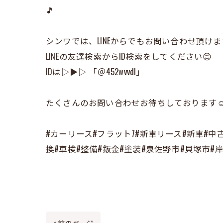
🎵
シンワでは、LINEからでもお問い合わせ頂けま
LINEの友達検索からID検索をしてください😊
IDは▷▶▷ 「＠452wvvdl」
たくさんのお問い合わせお待ちしております☺️
#カーリース#フラット7#新車リース#新車#中
換#車検#整備#鈑金#塗装#泉佐野市#貝塚市#
< 前のページ