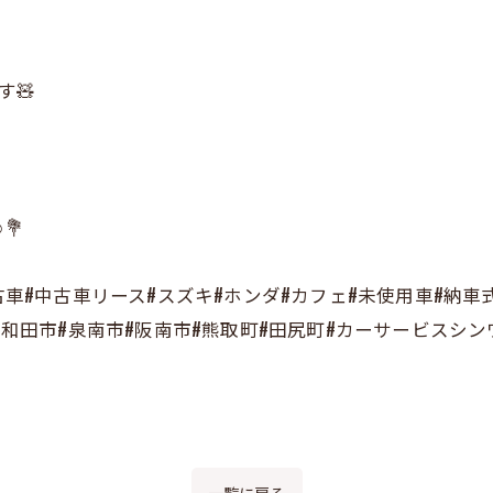
す🧸
💐
古車#中古車リース#スズキ#ホンダ#カフェ#未使用車#納車
岸和田市#泉南市#阪南市#熊取町#田尻町#カーサービスシン
一覧に戻る