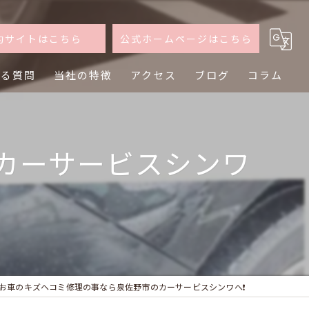
約サイトはこちら
公式ホームページはこちら
ある質問
当社の特徴
アクセス
ブログ
コラム
軽自動車
カーサービスシンワ
普通車
買取
査定
乗り換え
お車のキズヘコミ修理の事なら泉佐野市のカーサービスシンワへ❗