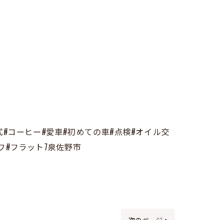
式#コーヒー#愛車#初めての車#点検#オイル交
ワ#フラット7泉佐野市
次のページ >