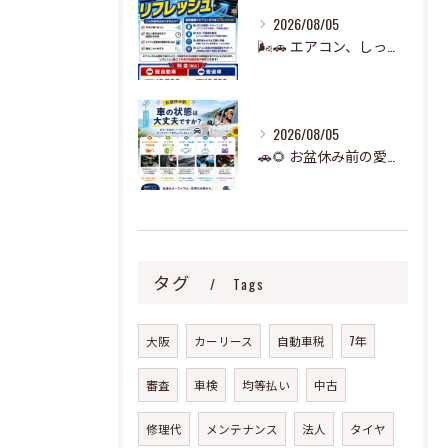
2026/08/05
🌬️🚗 エアコン、しっかり冷えていますか？ 🧊
2026/08/05
🚗🌻 お盆休み前の愛車チェック、できていますか？ 🌻🚗
タグ
Tags
大阪
カーリース
自動車税
7年
審査
車検
均等払い
中古
修理代
メンテナンス
法人
タイヤ