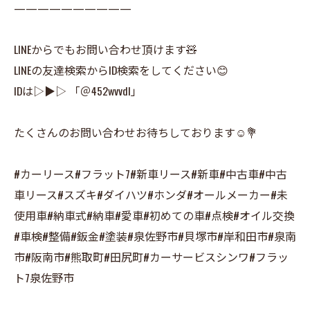
——————————
LINEからでもお問い合わせ頂けます🧸
LINEの友達検索からID検索をしてください😊
IDは▷▶▷ 「＠452wvvdl」
たくさんのお問い合わせお待ちしております☺️💐
#カーリース#フラット7#新車リース#新車#中古車#中古
車リース#スズキ#ダイハツ#ホンダ#オールメーカー#未
使用車#納車式#納車#愛車#初めての車#点検#オイル交換
#車検#整備#鈑金#塗装#泉佐野市#貝塚市#岸和田市#泉南
市#阪南市#熊取町#田尻町#カーサービスシンワ#フラッ
ト7泉佐野市