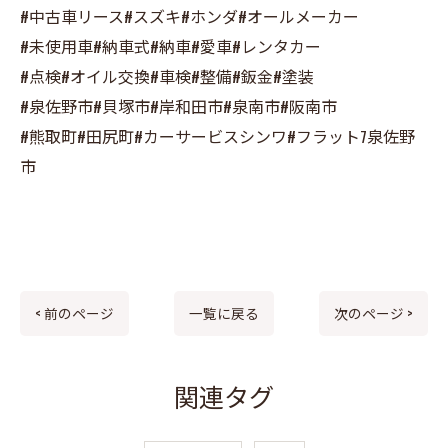
#中古車リース#スズキ#ホンダ#オールメーカー
#未使用車#納車式#納車#愛車#レンタカー
#点検#オイル交換#車検#整備#鈑金#塗装
#泉佐野市#貝塚市#岸和田市#泉南市#阪南市
#熊取町#田尻町#カーサービスシンワ#フラット7泉佐野
市
< 前のページ
一覧に戻る
次のページ >
関連タグ