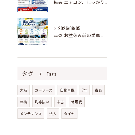
🌬️🚗 エアコン、しっかり冷えていますか？ 🧊
2026/08/05
🚗🌻 お盆休み前の愛車チェック、できていますか？ 🌻🚗
タグ
Tags
大阪
カーリース
自動車税
7年
審査
車検
均等払い
中古
修理代
メンテナンス
法人
タイヤ