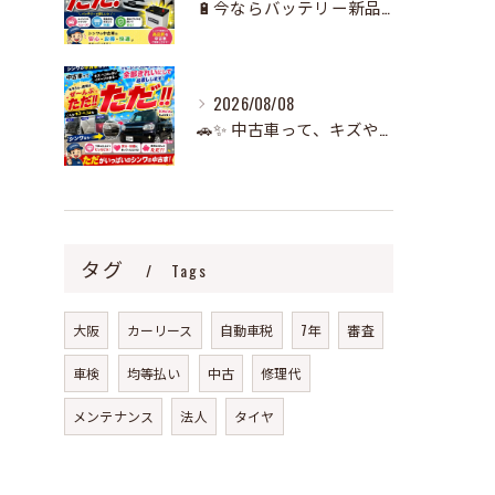
🔋今ならバッテリー新品交換が無料！🚗✨
2026/08/08
🚗✨ 中古車って、キズやヘコミが多いイメージありませんか？✨
タグ
Tags
大阪
カーリース
自動車税
7年
審査
車検
均等払い
中古
修理代
メンテナンス
法人
タイヤ