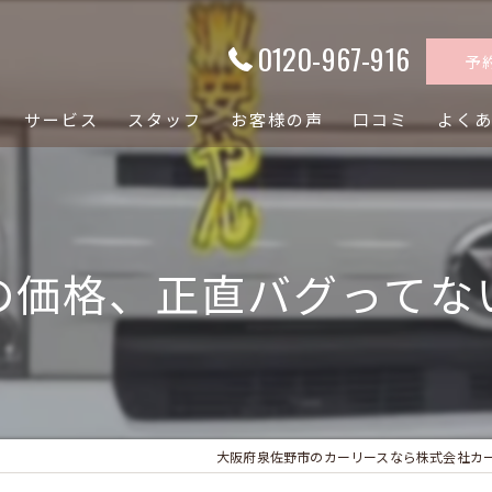
0120-967-916
予
サービス
スタッフ
お客様の声
口コミ
よく
の価格、正直バグってな
大阪府泉佐野市のカーリースなら株式会社カ