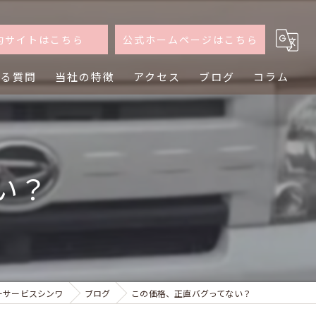
約サイトはこちら
公式ホームページはこちら
ある質問
当社の特徴
アクセス
ブログ
コラム
軽自動車
普通車
い？
買取
査定
乗り換え
ーサービスシンワ
ブログ
この価格、正直バグってない？