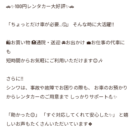
🚗✨100円レンタカー大好評✨🚗
「ちょっとだけ車が必要…🤔」 そんな時に大活躍‼️
🛍️お買い物 🏥通院・送迎 🚘お出かけ 💼お仕事の代車に
も
短時間からお気軽にご利用いただけます😊🎶
さらに‼️
シンワは、事故や故障でお困りの際も、 お車のお預かり
からレンタカーのご用意まで しっかりサポート💪✨
「助かった😊」 「すぐ対応してくれて安心した✨」 と嬉
しいお声もたくさんいただいています🍀