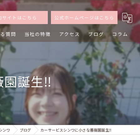
約サイトはこちら
公式ホームページはこちら
ある質問
当社の特徴
アクセス
ブログ
コラム
軽自動車
普通車
園誕生‼️
買取
査定
乗り換え
シンワ
ブログ
カーサービスシンワに小さな薔薇園誕生‼️