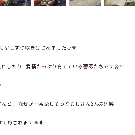
も少しずつ咲きはじめました☺️🌹
れしたり… 愛情たっぷり育てている薔薇たちです🌼✨

と、 なぜか一番楽しそうなおじさん2人🤣👏笑
で癒されます☺️☀️