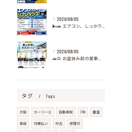
2026/08/05
🌬️🚗 エアコン、しっかり冷えていますか？ 🧊
2026/08/05
🚗🌻 お盆休み前の愛車チェック、できていますか？ 🌻🚗
タグ
Tags
大阪
カーリース
自動車税
7年
審査
車検
均等払い
中古
修理代