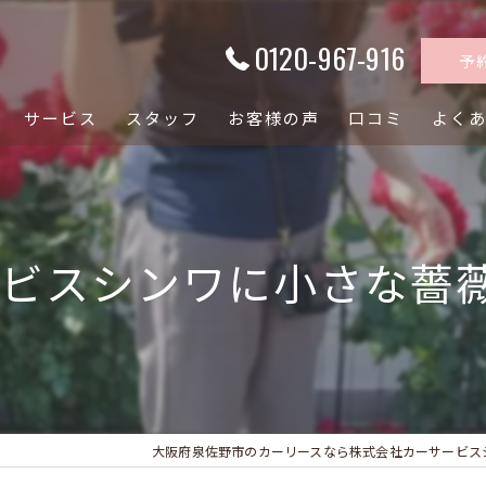
0120-967-916
予
サービス
スタッフ
お客様の声
口コミ
よく
ビスシンワに小さな薔薇
大阪府泉佐野市のカーリースなら株式会社カーサービス