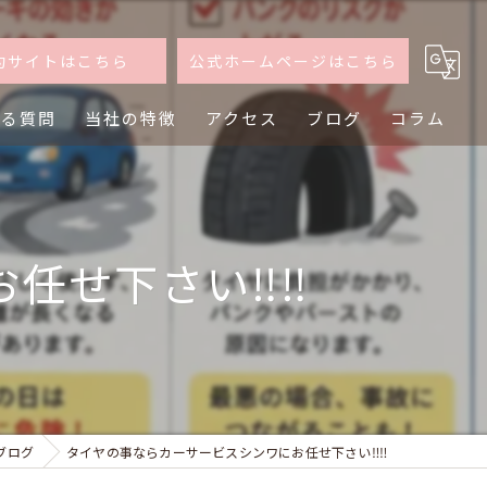
約サイトはこちら
公式ホームページはこちら
ある質問
当社の特徴
アクセス
ブログ
コラム
軽自動車
普通車
せ下さい‼️‼️
買取
査定
乗り換え
ブログ
タイヤの事ならカーサービスシンワにお任せ下さい‼️‼️