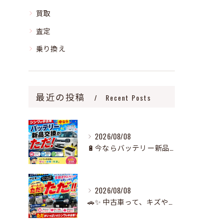
買取
査定
乗り換え
最近の投稿
Recent Posts
2026/08/08
🔋今ならバッテリー新品交換が無料！🚗✨
2026/08/08
🚗✨ 中古車って、キズやヘコミが多いイメージありませんか？✨