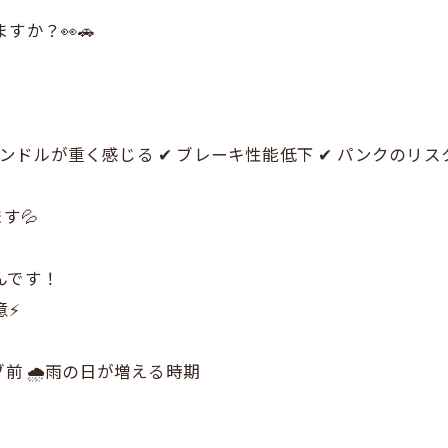
すか？👀🚗
ハンドルが重く感じる ✔ ブレーキ性能低下 ✔ パンクのリスク
す💦
んです！
意⚡
ブ前 🌧雨の日が増える時期