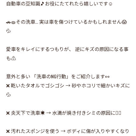
自動車の豆知識🎵お役にたてれたら嬉しいです☺
🚗🧽その洗車… 実は車を傷つけているかもしれません😱
💦
愛車をキレイにするつもりが、 逆にキズの原因になる事
も⚠️
意外と多い 「洗車のNG行動」をご紹介します👀
❌ 乾いたタオルでゴシゴシ → 砂やホコリで細かいキズに
💦
❌ 炎天下で洗車☀️ → 水滴が焼き付きシミの原因に😵‍💫
❌ 汚れたスポンジを使う → ボディに傷が入りやすくなり