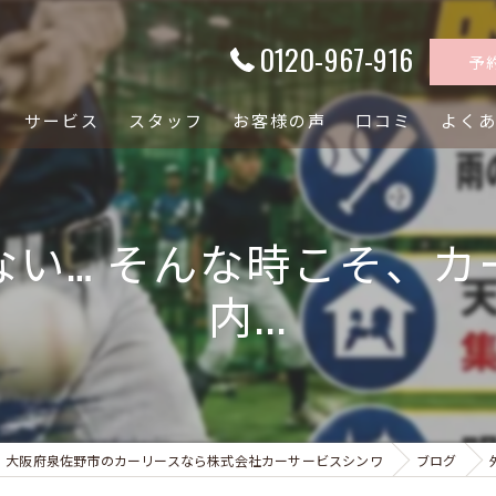
0120-967-916
予
サービス
スタッフ
お客様の声
口コミ
よく
ない… そんな時こそ、カ
内...
大阪府泉佐野市のカーリースなら株式会社カーサービスシンワ
ブログ