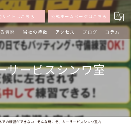
約サイトはこちら
公式ホームページはこちら
ある質問
当社の特徴
アクセス
ブログ
コラム
軽自動車
ーサービスシンワ室
普通車
買取
査定
乗り換え
外での練習ができない… そんな時こそ、カーサービスシンワ室内...