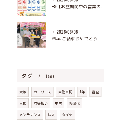
📢【お盆期間中の営業のお知らせ】🌻
2026/08/08
🌸🚗 ご納車おめでとうございます！ 🚗🌸
タグ
Tags
大阪
カーリース
自動車税
7年
審査
車検
均等払い
中古
修理代
メンテナンス
法人
タイヤ