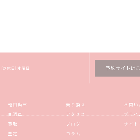
予約サイトは
:00 [定休日] 水曜日
軽自動車
乗り換え
お問い
普通車
アクセス
プライ
買取
ブログ
サイト
査定
コラム