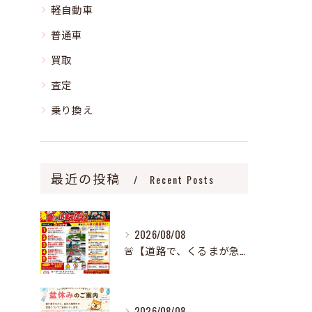
軽自動車
普通車
買取
査定
乗り換え
最近の投稿
Recent Posts
2026/08/08
🚨【道路で、くるまが急に止まったら‼️】🚨
2026/08/08