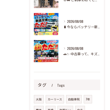
2026/08/08
🔋今ならバッテリー新品交換が無料！🚗✨
2026/08/08
🚗✨ 中古車って、キズやヘコミが多いイメージありませんか？✨
タグ
Tags
大阪
カーリース
自動車税
7年
審査
車検
均等払い
中古