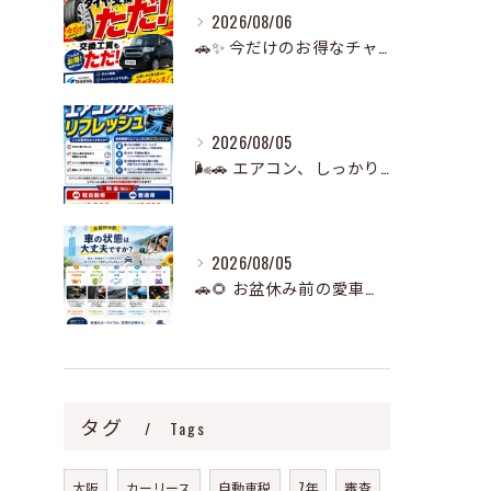
2026/08/06
🚗✨ 今だけのお得なチャンス！ ✨🚗
2026/08/05
🌬️🚗 エアコン、しっかり冷えていますか？ 🧊
2026/08/05
🚗🌻 お盆休み前の愛車チェック、できていますか？ 🌻🚗
タグ
Tags
大阪
カーリース
自動車税
7年
審査