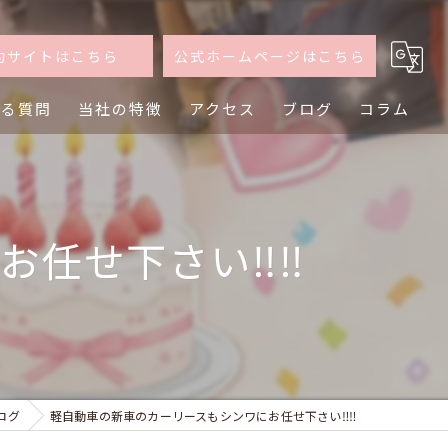
約サイトはこちら
公式ホームページはこちら
ある質問
当社の特徴
アクセス
ブログ
コラム
軽自動車
普通車
任せ下さい‼️‼️
買取
査定
乗り換え
ログ
軽自動車の新車のカーリースもシンワにお任せ下さい‼️‼️