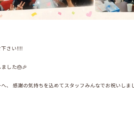
い‼️‼️
ました🎂🎉
へ、 感謝の気持ちを込めてスタッフみんなでお祝いしまし