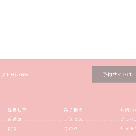
予約サイトは
:00 [定休日] 水曜日
軽自動車
乗り換え
お問い
普通車
アクセス
プライ
買取
ブログ
サイト