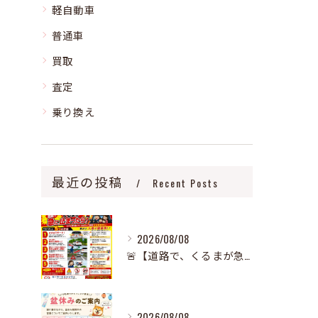
軽自動車
普通車
買取
査定
乗り換え
最近の投稿
Recent Posts
2026/08/08
🚨【道路で、くるまが急に止まったら‼️】🚨
2026/08/08