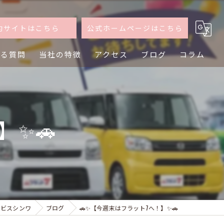
約サイトはこちら
公式ホームページはこちら
ある質問
当社の特徴
アクセス
ブログ
コラム
軽自動車
普通車
】✨🚗
買取
査定
乗り換え
ービスシンワ
ブログ
🚗✨【今週末はフラット7へ！】✨🚗